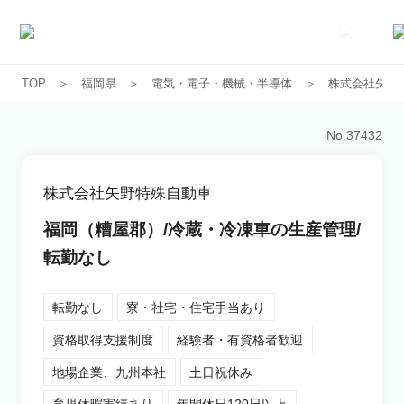
TOP
福岡県
電気・電子・機械・半導体
株式会社矢野
求人一覧
No.
37432
企業一覧
株式会社矢野特殊自動車
お気に入り求人
福岡（糟屋郡）/冷蔵・冷凍車の生産管理/
転勤なし
コラム
転勤なし
寮・社宅・住宅手当あり
初めての方へ
資格取得支援制度
経験者・有資格者歓迎
地場企業、九州本社
土日祝休み
コンサルタント紹介