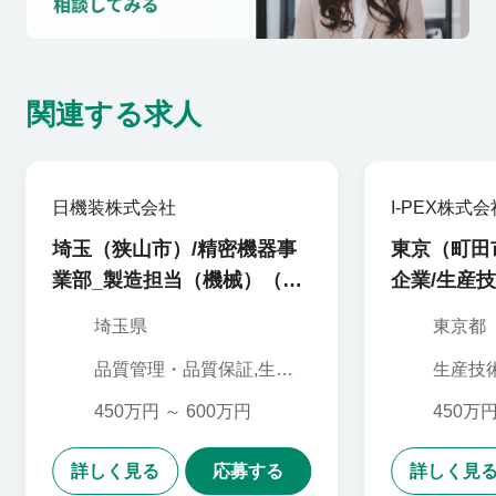
関連する求人
日機装株式会社
I-PEX株式会
埼玉（狭山市）/精密機器事
東京（町田
業部_製造担当（機械）（水
企業/生産
質調整システム）_100574
（光モジュ
埼玉県
東京都
品質管理・品質保証,生産
生産技術
管理,研究・開発,機械設計
理・品質
究・開発
450万円 ～ 600万円
450万円
体・回
詳しく見る
応募する
詳しく見