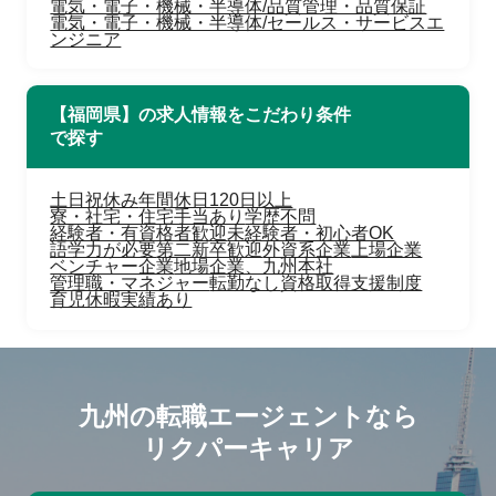
電気・電子・機械・半導体/品質管理・品質保証
電気・電子・機械・半導体/セールス・サービスエ
ンジニア
【福岡県】の求人情報をこだわり条件
で探す
土日祝休み
年間休日120日以上
寮・社宅・住宅手当あり
学歴不問
経験者・有資格者歓迎
未経験者・初心者OK
語学力が必要
第二新卒歓迎
外資系企業
上場企業
ベンチャー企業
地場企業、九州本社
管理職・マネジャー
転勤なし
資格取得支援制度
育児休暇実績あり
九州の転職エージェントなら
リクパーキャリア