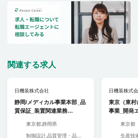
関連する求人
日機装株式会社
日機装株式
静岡/メディカル事業本部_品
東京（東村
質保証_装置関連業務
事業_開発
_102982
部品製造装置
東京都,静岡県
東京都
制御設計,品質管理・品質
生産技術