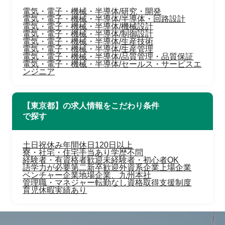
電気・電子・機械・半導体/研究・開発
電気・電子・機械・半導体/半導体・回路設計
電気・電子・機械・半導体/機械設計
電気・電子・機械・半導体/制御設計
電気・電子・機械・半導体/生産技術
電気・電子・機械・半導体/生産管理
電気・電子・機械・半導体/品質管理・品質保証
電気・電子・機械・半導体/セールス・サービスエ
ンジニア
【東京都】の求人情報をこだわり条件
で探す
土日祝休み
年間休日120日以上
寮・社宅・住宅手当あり
学歴不問
経験者・有資格者歓迎
未経験者・初心者OK
語学力が必要
第二新卒歓迎
外資系企業
上場企業
ベンチャー企業
地場企業、九州本社
管理職・マネジャー
転勤なし
資格取得支援制度
育児休暇実績あり