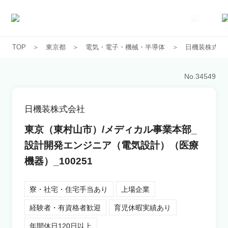
TOP
東京都
電気・電子・機械・半導体
日機装株式会
求人一覧
No.
34549
企業一覧
日機装株式会社
お気に入り求人
東京（東村山市）/メディカル事業本部_
設計開発エンジニア（電気設計）（医療
コラム
機器）_100251
初めての方へ
寮・社宅・住宅手当あり
上場企業
経験者・有資格者歓迎
育児休暇実績あり
コンサルタント紹介
年間休日120日以上