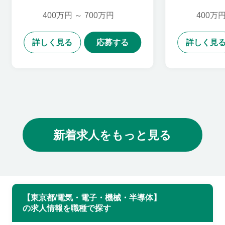
保証,機械設計,半導体・回
開発,機
路設計,セールス・サービ
路設計,
400万円 ～ 700万円
400万円
スエンジニア,品質管理・
品質保証,セールス・サー
ビスエンジニア
詳しく見る
応募する
詳しく見
新着求人をもっと見る
【東京都/電気・電子・機械・半導体】
の求人情報を職種で探す