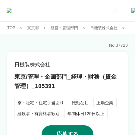
TOP
東京都
経営・管理部門
日機装株式会社
東
求人一覧
No.
37723
企業一覧
日機装株式会社
お気に入り求人
東京/管理・企画部門_経理・財務（資金
管理）_105391
コラム
寮・社宅・住宅手当あり
転勤なし
上場企業
初めての方へ
経験者・有資格者歓迎
年間休日120日以上
コンサルタント紹介
応募する