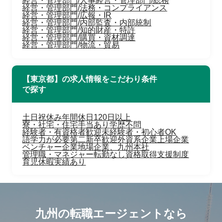
経営・管理部門/人事
経営・管理部門/総務
経営・管理部門/法務・コンプライアンス
経営・管理部門/広報・IR
経営・管理部門/内部監査・内部統制
経営・管理部門/知的財産・特許
経営・管理部門/購買・資材調達
経営・管理部門/物流・貿易
【東京都】の求人情報をこだわり条件
で探す
土日祝休み
年間休日120日以上
寮・社宅・住宅手当あり
学歴不問
経験者・有資格者歓迎
未経験者・初心者OK
語学力が必要
第二新卒歓迎
外資系企業
上場企業
ベンチャー企業
地場企業、九州本社
管理職・マネジャー
転勤なし
資格取得支援制度
育児休暇実績あり
九州の転職エージェントなら