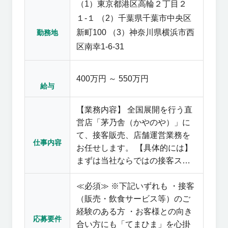
（1）東京都港区高輪２丁目２
しめんたいこを心ゆくまで堪能
できます。 【当社の魅力】福岡
１-１ （2）千葉県千葉市中央区
市博多区博多駅中央街 私たちが
新町100 （3）神奈川県横浜市西
勤務地
提供しているのは、単なる商品
区南幸1-6-31
の「おいしさ」だけではありま
せん。 商品を通じて生まれる暮
400万円 ～ 550万円
らしを想像し、豊かな時間や楽
給与
しさを感じていただけるようブ
ランドごとに提案しています。
【業務内容】 全国展開を行う直
そのため、味づくりだけでな
営店「茅乃舎（かやのや）」に
く、パッケージ・カタログ・接
て、接客販売、店舗運営業務を
仕事内容
客に至るまで一貫した世界観を
お任せします。 【具体的には】
大切にしています。 こうした取
まずは当社ならではの接客スタ
り組みにより、商品だけでなく
イルを、実務を通じて学んでい
ブランドそのものに共感や愛着
≪必須≫ ※下記いずれも ・接客
ただきます。 私たちは「まごこ
を持っていただけると考えてい
（販売・飲食サービス等）のご
ろ」を大切にし、お客様との向
ます。 多くのファンに支えられ
経験のある方 ・お客様との向き
き合い方にも丁寧な「てまひ
応募要件
ていることは、私たちの大きな
合い方にも「てまひま」を心掛
ま」をかけています。 その積み