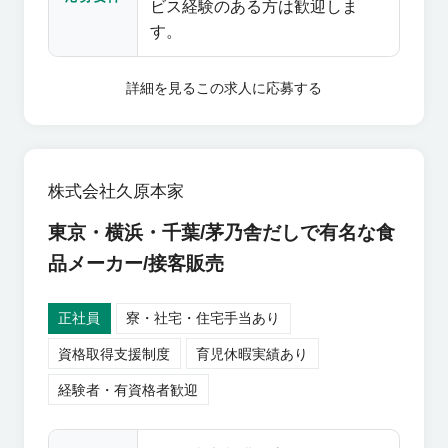
切にしています。 お客様に寄り
ビス経験のある方は歓迎しま
福岡県糟屋郡久山町 創業以来20
添い、期待を超えるサービスを
す。
年間守り続けてきた茅葺屋根の
提供することが使命です。 豊富
葺き替えを終え、6月にリニュー
なキャリアパス 催事担当責任者
アルオープンしました。 「五感
詳細を見る
この求人に応募する
へのステップアップはもちろ
で楽しむ」をスローガンに掲
ん、店舗への異動からエリア統
げ、スローフードの原点に立ち
括、本部の企画・マーケティン
返りながら、伝統的な食文化を
グ・販促部門など、多彩なキャ
継承したメニューを提供してい
株式会社久原本家
リアの実績があります。
ます。 【博多椒房庵】 福岡土産
東京・横浜・千葉/茅乃舎だしで有名な食
として広く知られる椒房庵（し
ょぼうあん）の「あごだしめん
品メーカー/接客販売
たいこ」を贅沢に使った多彩な
料理をご用意しています。 博多
正社員
寮・社宅・住宅手当あり
ならではの家庭料理や旬の食材
資格取得支援制度
育児休暇実績あり
を、ひと手間かけたプロの味で
お楽しみいただけます。 三連の
経験者・有資格者歓迎
羽釜でふっくらと炊き上げたご
はんと、旨みたっぷりのあごだ