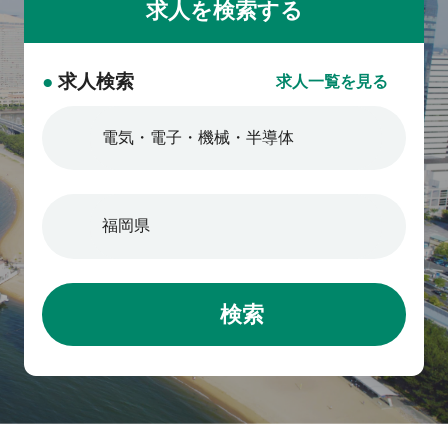
約7割。 子育て中の方や男性の
と驚かれる声もあります。 【キ
育休取得も推進しており、ライ
ャリアパス】 まずは実務からス
フステージに合わせてキャリア
タートし、早い方では中途入社1
●
求人検索
求人一覧を見る
を継続できる環境を整えていま
年以内に店長へ昇格した実績も
す。
あります。 将来的には複数店舗
の統括を担うポジションもご用
意。 女性の活躍も目覚ましく店
長の約7割が女性で、子育て中の
方や男性の育休取得も推進中。
ライフステージに合わせてキャ
リアを継続できる環境を整えて
います。
検索