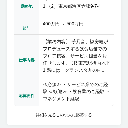
よう、環境改善にも積極的に取
販促戦略に基づいた売上・在
1 （2）東京都港区赤坂9-7-4
勤務地
り組んでいます。
庫・勤怠の管理を行います。 ・
運営計画立案 月1回の店長会
400万円 ～ 500万円
議に参加し、本部が掲げる強化
給与
テーマ（例：特定商品の販売促
進、アプリ会員増加など）に沿
【業務内容】 茅乃舎、椒房庵が
った運営計画を立案・推進しま
プロデュースする飲食店舗での
す。 【久原ならではのファンづ
フロア接客、サービス担当をお
仕事内容
くり】 ・本気のおもてなし 社
任せします。 JR 東京駅構内地下
員一人ひとりに裁量権があり、
1 階には「グランスタ丸の内」
お客様への心遣いをその場で判
の茅乃舎店内にだし茶漬け専門
断できます。 例えば披露宴の
≪必須≫ ・サービス業でのご経
店「茅乃舎 お椀や」、六本木に
引出物をご相談いただいた際
験 ≪歓迎≫ ・飲食業のご経験 ・
あるミッドタウン「茅乃舎 だし
応募要件
に、担当スタッフが「サプライ
マネジメント経験
おでん」では、茅乃舎のおでん
ズでお祝いギフトを渡したい」
専門店を展開しています。 【魅
と考えれば、即座に実行できる
力】 私たちが提供しているの
詳細を見る
この求人に応募する
環境です。 ・マニュアルを超え
は、商品の「おいしさ」だけで
る接客 細かいマニュアルはな
はありません。 商品を通じて生