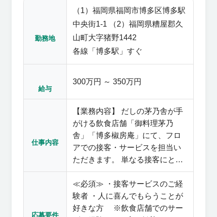
（1）福岡県福岡市博多区博多駅
に来た」とお客様から言われる
ほど、深い信頼関係を築いてい
中央街1-1 （2）福岡県糟屋郡久
る社員もいます。 まだ当社を知
山町大字猪野1442
勤務地
らない方へのブランド訴求はも
各線「博多駅」すぐ
ちろん、催事ならではの特別感
あるサービスを提供できること
300万円 ～ 350万円
も、この仕事の大きなやりがい
給与
です。 【久原本家の文化】 本気
のおもてなし 社員一人ひとりに
【業務内容】 だしの茅乃舎が手
裁量権があります。 例えば披露
がける飲食店舗「御料理茅乃
宴の引出物をご相談いただいた
舎」「博多椒房庵」にて、フロ
仕事内容
際に「サプライズでお祝いギフ
アでの接客・サービスを担当い
トを渡したい」と思えば、上司
ただきます。 単なる接客にとど
に確認することなくその場で判
まらず、ブランドの世界観を表
断できる環境です。 マニュアル
≪必須≫ ・接客サービスのご経
現しながら、お客様に心に残る
を超える接客 細かいマニュアル
験者 ・人に喜んでもらうことが
感動体験を提供することができ
はなく、型にはめない接客を大
好きな方 ※飲食店舗でのサー
る仕事です。 【御料理 茅乃舎】
応募要件