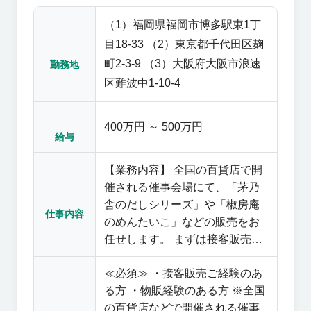
（1）福岡県福岡市博多駅東1丁
目18-33 （2）東京都千代田区麹
町2-3-9 （3）大阪府大阪市浪速
勤務地
区難波中1-10-4
400万円 ～ 500万円
給与
【業務内容】 全国の百貨店で開
催される催事会場にて、「茅乃
舎のだしシリーズ」や「椒房庵
仕事内容
のめんたいこ」などの販売をお
任せします。 まずは接客販売を
通じて「茅乃舎ブランドを広く
≪必須≫ ・接客販売ご経験のあ
知っていただき、ファンになっ
る方 ・物販経験のある方 ※全国
ていただく」ことを体現してい
の百貨店などで開催される催事
ただきます。 将来的には、会場