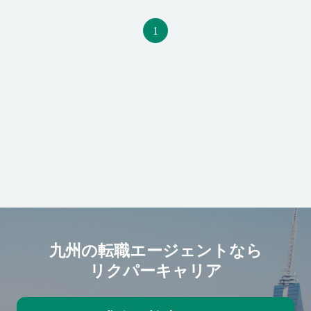
く、型にはめない接客を大切に
まれる暮らしを想像し、豊かな
1
しています。 お客様と直接向
時間や楽しさを感じていただけ
き合い、会話を通じて最適なサ
るようブランドごとに提案して
ービスを提供することが使命で
います。 味づくりはもちろん、
す。 【働き方】 シフトは前月に
パッケージやカタログ、接客に
希望を提出し、連休が取りやす
至るまで一貫した世界観を大切
いよう調整しています。 年間2
にし、ブランドへの共感や愛着
回の5～9日間の連続有給休暇や
を育んでいます。 多くのファン
アニバーサリー休暇も導入。 従
に支えられていることは、私た
業員数が多くフォロー体制も整
ちの大きな喜びであり財産で
っているため、中途入社の方か
す。 【働きやすさ】 シフトは前
らは「こんなに休めるのか」と
月に希望を提出し、連休が取り
驚かれる声もあります。 【キャ
やすいよう調整しています。 年
リアパス】 まずは実務からスタ
間2回の5日以上の連続有給休暇
九州の転職エージェントなら
ートし、早い方では中途入社1年
やアニバーサリー休暇も導入。
リクパーキャリア
以内に店長へ昇格した実績もあ
従業員数が多くフォロー体制も
ります。 新規出店に伴い昇格機
整っているため、中途入社の方
会も増加中で、女性店長比率は
からは「こんなに休めるのか」