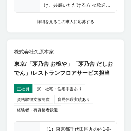
喜びであり財産です。 【働きや
け、共感いただける方 ≪歓迎≫
重ねにより、顔なじみのお客様
すさ】 シフトは前月に希望を提
・当社の商品が好きな方 ・店長
が増え、「ここはスタッフの接
出し調整する仕組みで、年間2回
経験、物販販売のご経験のある
客が素晴らしいね」といった嬉
詳細を見る
この求人に応募する
は5日以上の連続休暇を取得可
方 ・メンバー管理、数値管理な
しいお言葉をいただくこともあ
能。 アニバーサリー休暇も導入
どマネジメント経験のある方
ります。 こうした接客に共感
しています。 店舗ごとの従業員
し、共にブランドの価値を伝え
数が多くフォロー体制も整って
ていただける方を歓迎します。
株式会社久原本家
いるため、中途入社の方からは
将来的には副店長や店長として
「こんなに休みが取れるのか」
東京/「茅乃舎 お椀や」「茅乃舎 だしお
店舗運営を担っていただくキャ
と驚かれる声も多く聞かれま
リアもご用意しています。 【副
でん」/レストランフロアサービス担当
す。 【キャリアパス】 女性の活
店長・店長の業務】 ・人材マネ
躍が目立ち、店長の約7割が女性
ジメント 接客指導やシフト作
正社員
寮・社宅・住宅手当あり
です。 子育て中の社員や男性の
成、業務分担の管理を行い、ス
育休取得率が高いことも特徴
資格取得支援制度
育児休暇実績あり
タッフが自分の言葉で製品の価
で、ライフステージに合わせた
値を伝えられるよう育成しま
経験者・有資格者歓迎
柔軟な働き方が可能です。 接客
す。 ・数値管理 商品の発注や
を続けたいけれど働き方の制約
在庫管理を担当し、本部マーケ
でキャリアを諦めることがない
（1）東京都千代田区丸の内1-9-
ティング部門と連携しながら、