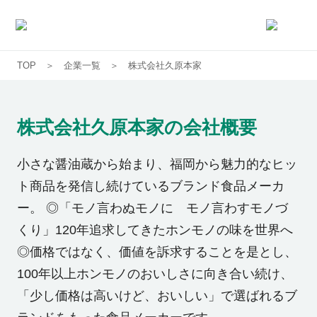
TOP
企業一覧
株式会社久原本家
求人一覧
企業一覧
株式会社久原本家
の会社概要
お気に入り求人
小さな醤油蔵から始まり、福岡から魅力的なヒッ
ト商品を発信し続けているブランド食品メーカ
コラム
ー。 ◎「モノ言わぬモノに モノ言わすモノづ
くり」120年追求してきたホンモノの味を世界へ
初めての方へ
◎価格ではなく、価値を訴求することを是とし、
100年以上ホンモノのおいしさに向き合い続け、
コンサルタント紹介
「少し価格は高いけど、おいしい」で選ばれるブ