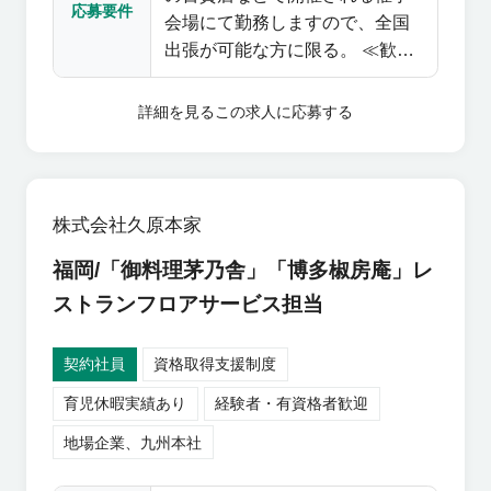
応募要件
会場にて勤務しますので、全国
設営、ヘルプスタッフの指導、
出張が可能な方に限る。 ≪歓迎
百貨店担当者との調整・折衝、
≫ ・イベント、 催事業務のご経
撤収作業など、催事運営全般を
験 ・食物販のご経験
担っていただきます。 【催事に
詳細を見る
この求人に応募する
ついて】 ・北海道から沖縄まで
全国で開催 ・2～3名のチームで
現場に入り、月1～2回・1週間～
10日程度の出張あり ・催事がな
株式会社久原本家
い期間はホーム拠点（福岡市・
福岡/「御料理茅乃舎」「博多椒房庵」レ
東京・大阪いずれか）に出勤
し、社内業務や振り返り会議に
ストランフロアサービス担当
参加、連続休暇の取得も可能
【組織構成】 ・2チーム体制で
契約社員
資格取得支援制度
運営 ・30～40代が中心 ・中途入
育児休暇実績あり
経験者・有資格者歓迎
社者が多く、異業界での接客販
売経験を活かして活躍中 【仕事
地場企業、九州本社
の魅力】 催事スタッフの中には
「店舗ではなく、あなたに会い