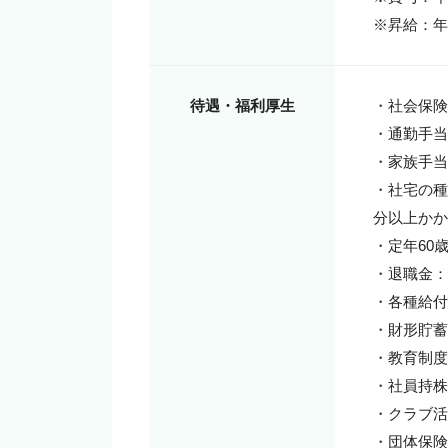
※昇給：年
待遇・福利厚生
・社会保険
・通勤手当
・家族手当：
・社宅の種
分以上かか
・定年60
・退職金：
・各種給付
・財形貯蓄

・教育制度
・社員持株
・クラブ活
・団体保険
