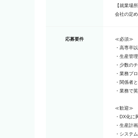
【就業場所
会社の定め
応募要件
≪必須≫

・高専卒以
・生産管理
・少数のチ
・業務プロ
・関係者と
・業務で英
≪歓迎≫

・DX化に
・生産計画
・システム