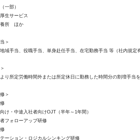
（一部）

厚生サービス

養所　ほか

当＞

地域手当、役職手当、単身赴任手当、在宅勤務手当 等（社内規定有
＞

より所定労働時間外または所定休日に勤務した時間分の割増手当を
修＞

修　

向け・中途入社者向けOJT（半年～1年間）

者フォローアップ研修

修

テーション・ロジカルシンキング研修
