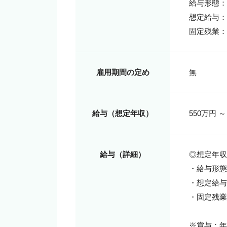
給与形態：
想定給与：33
固定残業：
雇用期間の定め
無
給与（想定年収）
550万円 ～
給与（詳細）
◎想定年収
・給与形態
・想定給与：3
・固定残業
※賞与：年2