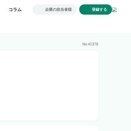
コラム
コラム
企業の担当者様
企業の担当者様
登録する
登録する
求人一覧
企業一覧
お気に入り求人
No.
41378
コラム
初めての方へ
コンサルタント紹介
利用者の声
よくあるご質問
会社概要
転職のご相談・登録