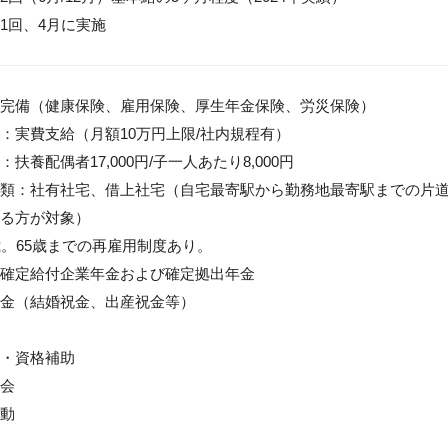
1回、4月に実施
完備（健康保険、雇用保険、厚生年金保険、労災保険）

：実費支給（月額10万円上限/社内規程有）

扶養配偶者17,000円/子一人あたり8,000円

類：社有社宅、借上社宅（自宅最寄駅から勤務地最寄駅までの片道所
る方が対象）

歳。65歳までの再雇用制度あり。

確定給付企業年金および確定拠出年金

金（結婚祝金、出産祝金等）

・資格補助

会

動
