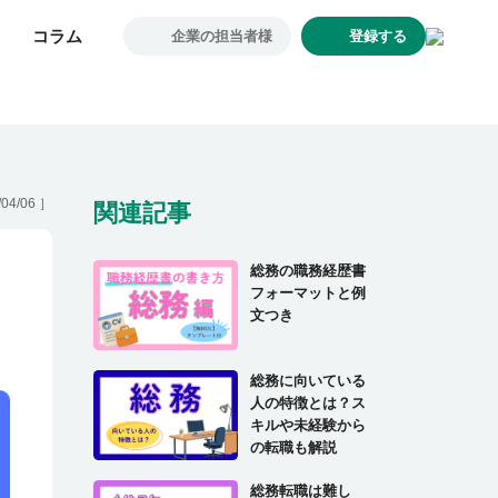
コラム
コラム
企業の担当者様
企業の担当者様
登録する
登録する
求人一覧
企業一覧
お気に入り求人
コラム
/04/06
］
関連記事
初めての方へ
総務の職務経歴書
コンサルタント紹介
フォーマットと例
利用者の声
文つき
よくあるご質問
総務に向いている
会社概要
人の特徴とは？ス
キルや未経験から
の転職も解説
転職のご相談・登録
総務転職は難し