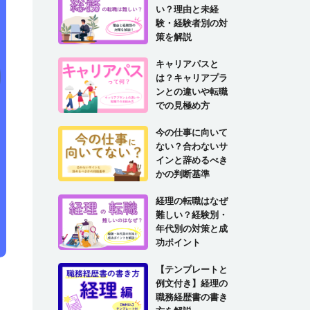
い？理由と未経
験・経験者別の対
策を解説
企業の担当者様
キャリアパスと
は？キャリアプラ
ンとの違いや転職
での見極め方
今の仕事に向いて
ない？合わないサ
インと辞めるべき
かの判断基準
経理の転職はなぜ
難しい？経験別・
年代別の対策と成
功ポイント
【テンプレートと
例文付き】経理の
」
職務経歴書の書き